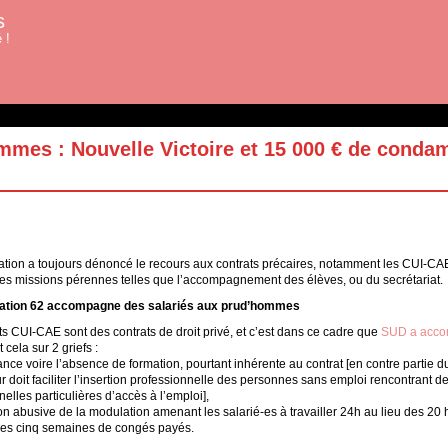
s
 !
mes : Nouvelle Victoire et 15 000 € de conda
ion a toujours dénoncé le recours aux contrats précaires, notamment les CUI-CAE 
des missions pérennes telles que l’accompagnement des élèves, ou du secrétariat.
tion 62 accompagne des salariés aux prud’hommes
ts CUI-CAE sont des contrats de droit privé, et c’est dans ce cadre que
SUD a accom
et cela sur 2 griefs :
sance voire l’absence de formation, pourtant inhérente au contrat [en contre partie 
 doit faciliter l’insertion professionnelle des personnes sans emploi rencontrant des
elles particulières d’accès à l’emploi],
tion abusive de la modulation amenant les salarié-es à travailler 24h au lieu des 2
les cinq semaines de congés payés.