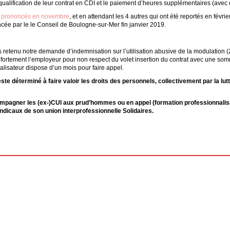
qualification de leur contrat en CDI et le paiement d’heures supplémentaires (avec
s
prononcés en novembre
, et en attendant les 4 autres qui ont été reportés en févrie
ncée par le le Conseil de Boulogne-sur-Mer fin janvier 2019.
pas retenu notre demande d’indemnisation sur l’utilisation abusive de la modulation
 fortement l’employeur pour non respect du volet insertion du contrat avec une somm
alisateur dispose d’un mois pour faire appel.
e déterminé à faire valoir les droits des personnels, collectivement par la lutte
pagner les (ex-)CUI aux prud’hommes ou en appel (formation professionnalisa
dicaux de son union interprofessionnelle Solidaires.