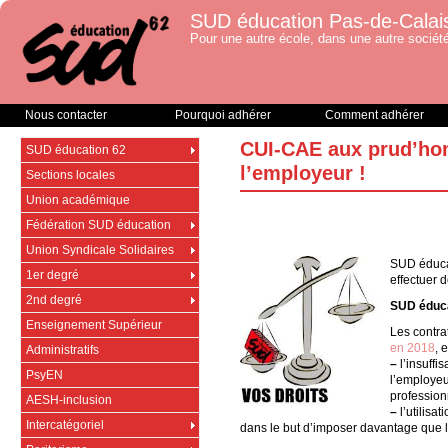
SUD éducation Pas-de-Calai
Pour une autre école, dans une autre société
Nous contacter
Pourquoi adhérer
Comment adhérer
CUI-CAE aux prud’hom
SUD éducation 62
l’employeur !
Sections locales
Union académique
Fédération SUD éducation
Union Syndicale Solidaires
SUD éducat
1er degré
effectuer 
2nd degré
SUD éduca
Enseignement Supérieur
Les contra
en 2018
, 
Administratifs
–
l’insuffi
PsyEN
l’employeur
professionn
AESH-inclusion
–
l’utilisa
Intercatégoriel
dans le but d’imposer davantage que 