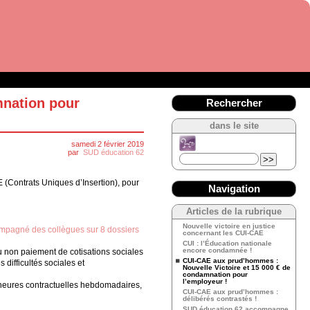
mnation pour
Rechercher
dans le site
samedi 2 février 2019
par
SUD éducation 62
(Contrats Uniques d’Insertion), pour
Navigation
Articles de la rubrique
Nouvelle victoire en justice
pagné des collègues sur 8 dossiers
concernant les CUI-CAE
CUI : l’Éducation nationale
encore condamnée !
du non paiement de cotisations sociales
CUI-CAE aux prud’hommes :
 difficultés sociales et
Nouvelle Victoire et 15 000 € de
condamnation pour
l’employeur !
0 heures contractuelles hebdomadaires,
CUI-CAE aux prud’hommes :
délibérés contrastés !
SUD éducation 62 accompagne