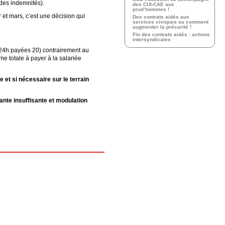
 des indemnités).
des CUI-CAE aux
prud’hommes !
r et mars, c’est une décision qui
Des contrats aidés aux
services civiques ou comment
augmenter la précarité !
Fin des contrats aidés : actions
intersyndicales
 (24h payées 20) contrairement au
e totale à payer à la salariée
 et si nécessaire sur le terrain
nte insuffisante et modulation