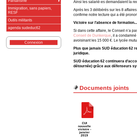
Paritarisme
Ainsi les salarié-es demandaient la re
Immigration, sans papiers,
Après les 3 délibérés sur les 8 affaire
RESF
confirme notre lecture qui a été prono
Outils militants
Victoire sur l’absence de formation...
agenda sudeduc62
Si dans cette affaire, le Conseil n’a 
Conseil de Dunkerque
, il a condamné
avoisinant les 15 000 €. Le lycée mutu
Connexion
Plus que jamais SUD éducation 62 rest
juridique.
SUD éducation 62 continuera d’accom
détournée) grâce aux défenseurs syn
Documents joints
CUI
nouvelle
victoire -
janvier
2019