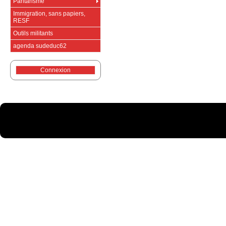
Paritarisme
Immigration, sans papiers,
RESF
Outils militants
agenda sudeduc62
Connexion