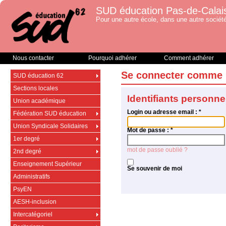
SUD éducation Pas-de-Calai
Pour une autre école, dans une autre société
Nous contacter
Pourquoi adhérer
Comment adhérer
Se connecter comme 
SUD éducation 62
Sections locales
Identifiants personne
Union académique
Login ou adresse email :
*
Fédération SUD éducation
Union Syndicale Solidaires
Mot de passe :
*
1er degré
mot de passe oublié ?
2nd degré
Enseignement Supérieur
Se souvenir de moi
Administratifs
PsyEN
AESH-inclusion
Intercatégoriel