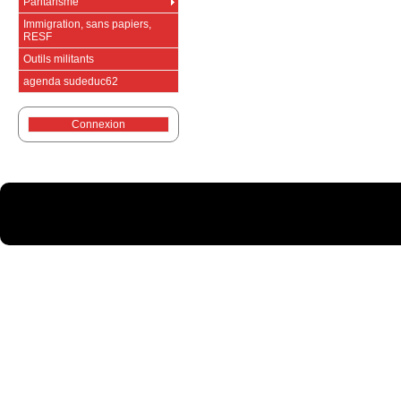
Paritarisme
Immigration, sans papiers,
RESF
Outils militants
agenda sudeduc62
Connexion