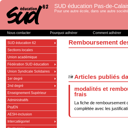
SUD éducation Pas-de-Calai
Pour une autre école, dans une autre société
Nous contacter
Pourquoi adhérer
Comment adhérer
Remboursement des
SUD éducation 62
Sections locales
Union académique
Fédération SUD éducation
Union Syndicale Solidaires
Articles publiés d
1er degré
2nd degré
modalités et remb
Enseignement Supérieur
frais
Administratifs
La fiche de remboursement d
PsyEN
complétée avec les justific
AESH-inclusion
Intercatégoriel