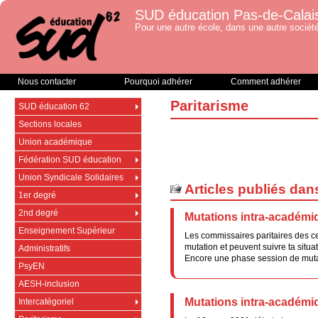
SUD éducation Pas-de-Calai
Pour une autre école, dans une autre société
Nous contacter
Pourquoi adhérer
Comment adhérer
Paritarisme
SUD éducation 62
Sections locales
Union académique
Fédération SUD éducation
Union Syndicale Solidaires
Articles publiés dan
1er degré
2nd degré
Mutations intra-académiq
Enseignement Supérieur
Les commissaires paritaires des cer
mutation et peuvent suivre ta situat
Administratifs
Encore une phase session de mutati
PsyEN
AESH-inclusion
Mutations intra-académiq
Intercatégoriel