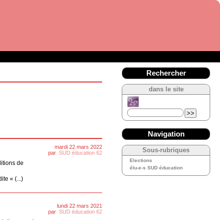
Rechercher
dans le site
Navigation
mardi 22 mars 2022
Sous-rubriques
par
SUD éducation 62
Elections
itions de
élu-e-s SUD éducation
e « (...)
lundi 22 mars 2021
par
SUD éducation 62