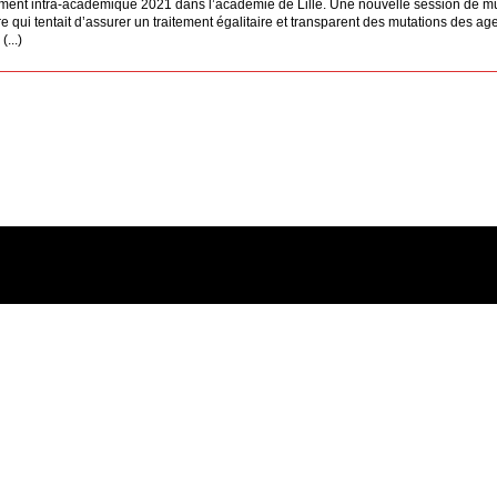
ent intra-académique 2021 dans l’académie de Lille. Une nouvelle session de mu
 qui tentait d’assurer un traitement égalitaire et transparent des mutations des age
...)