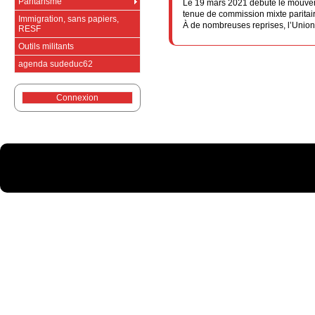
Paritarisme
Le 19 mars 2021 débute le mouvem
tenue de commission mixte paritaire
Immigration, sans papiers,
À de nombreuses reprises, l’Union (
RESF
Outils militants
agenda sudeduc62
Connexion