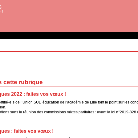
s
 !
s cette rubrique
ues 2022 : faites vos vœux !
tifié·e·s de l’Union SUD éducation de l’académie de Lille font le point sur les cond
ion.
ons sans la réunion des commissions mixtes paritaires : avant la loi n°2019-828 dit
ues : faites vos vœux !