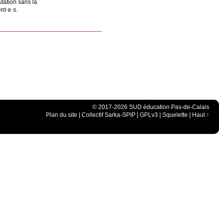
tation sans la
nt·e·s.
© 2017-2026 SUD éducation Pas-de-Calais
Plan du site
|
Collectif Sarka-SPIP
|
GPLv3
|
Squelette
|
Haut ↑