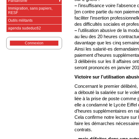
Paritarisme
–
l’insuffisance voire l’absence 
Immigration, sans papiers,
[en contre partie du non paiemen
RESF
faciliter l’insertion profession
Outils militants
des difficultés sociales et profe
agenda sudeduc62
–
l’utilisation abusive de la modu
au lieu des 20 heures contractu
davantage que les cinq semain
Connexion
Ainsi les salarié-es demandaient 
paiement d’heures supplémentai
3 délibérés sur les 8 affaires 
seront prononcés en janvier 201
Victoire sur l’utilisation abus
Concernant le premier délibéré,
a débouté la salariée sur le vol
liée à la prise de poste comme 
elle a condamné le Lycée Eiffel
d’heures supplémentaires en rais
Cela confirme notre lecture sur 
faire les démarches nécessaires
contrats.
...mais défaites dans une autre