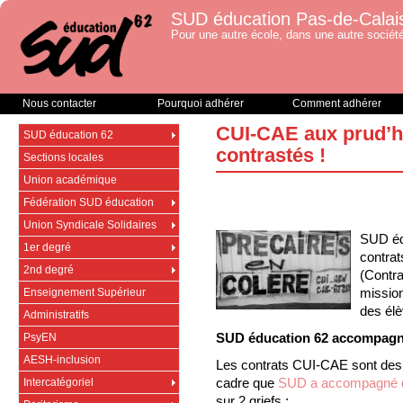
SUD éducation Pas-de-Calai
Pour une autre école, dans une autre société
Nous contacter
Pourquoi adhérer
Comment adhérer
CUI-CAE aux prud’h
SUD éducation 62
contrastés !
Sections locales
Union académique
Fédération SUD éducation
Union Syndicale Solidaires
SUD éd
1er degré
contra
2nd degré
(Contra
missio
Enseignement Supérieur
des élè
Administratifs
SUD éducation 62 accompagn
PsyEN
AESH-inclusion
Les contrats CUI-CAE sont des c
cadre que
SUD a accompagné de
Intercatégoriel
sur 2 griefs :